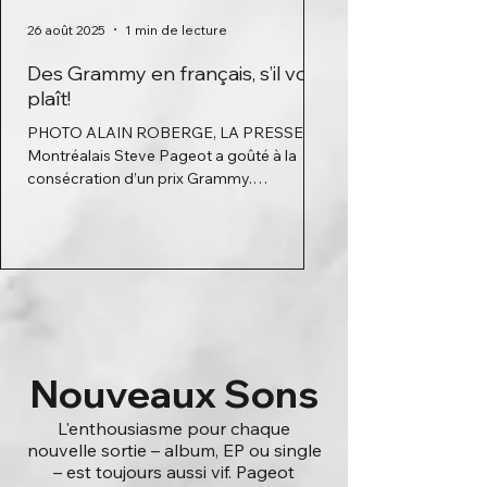
26 août 2025
1 min de lecture
26 août 2025
Des Grammy en français, s’il vous
Discussion avec 
plaît!
Catégories music
aux Grammy Awar
PHOTO ALAIN ROBERGE, LA PRESSE Le
Montréalais Steve Pageot a goûté à la
Points de repère, ani
consécration d’un prix Grammy.
Automne T. Morin. Ph
Maintenant, il souhaite augmenter...
Cliquez ici pour écoute
complète.
Nouveaux Sons
L'enthousiasme pour chaque
nouvelle sortie – album, EP ou single
– est toujours aussi vif. Pageot