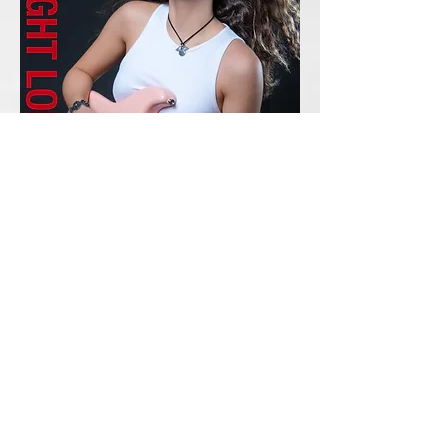
ÉCOUTEZ "ALL NIGHT LONG"
Pageot Productions
Restez informé,
abonnez-vous à